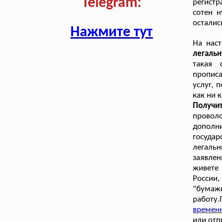
Telegram:
регистр
сотен 
осталис
Нажмите тут
На нас
легаль
такая 
пропис
услуг, 
как ни 
Получи
провол
дополн
государ
легаль
заявле
живете
России
"бумаж
работу
временн
или отп