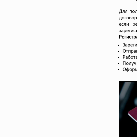
Для пол
договор
если р
зарегис
Регистр
Зарег
Отпра
Работа
Получ
Оформ